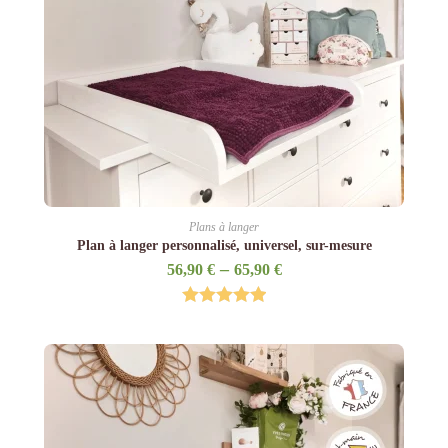
Plans à langer
Plan à langer personnalisé, universel, sur-mesure
–
56,90
€
65,90
€
Rated
5.00
out of 5