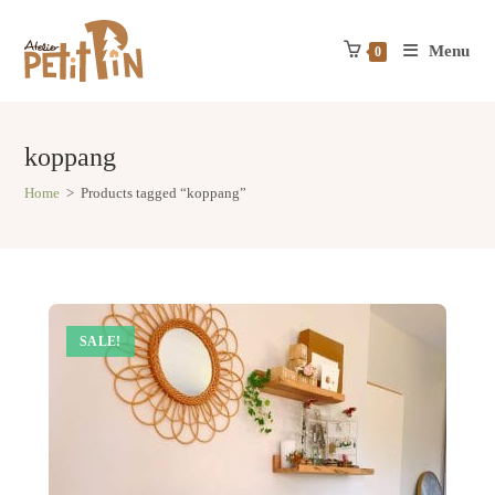
Skip
to
Menu
content
0
koppang
Home
>
Products tagged “koppang”
SALE!