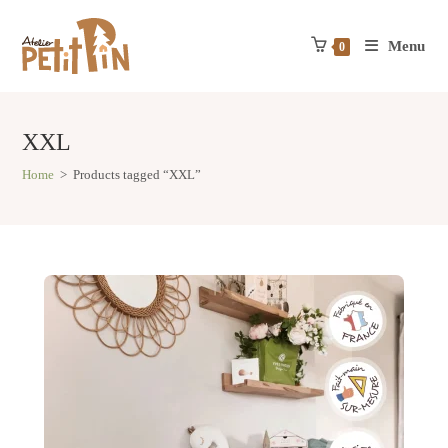
Skip
to
Menu
content
0
XXL
Home
>
Products tagged “XXL”