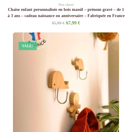
Non classé
Chaise enfant personnalisée en bois massif – prénom gravé – de 1
à 3 ans – cadeau naissance ou anniversaire – Fabriquée en France
Original
Current
67,99
€
85,99
€
price
price
was:
is:
85,99 €.
67,99 €.
SALE!