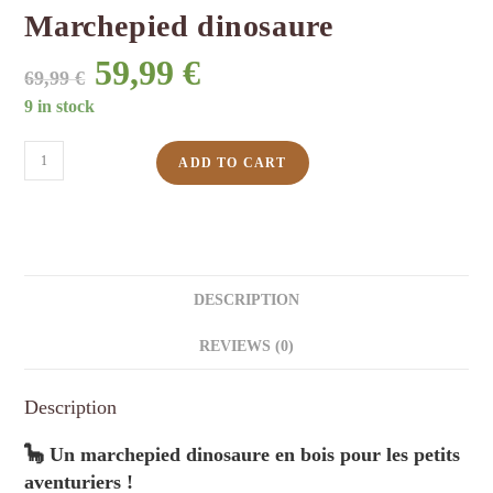
Marchepied dinosaure
59,99
€
Original
Current
69,99
€
price
price
9 in stock
was:
is:
Marchepied
ADD TO CART
69,99 €.
59,99 €.
dinosaure
quantity
DESCRIPTION
REVIEWS (0)
Description
🦕 Un marchepied dinosaure en bois pour les petits
aventuriers !