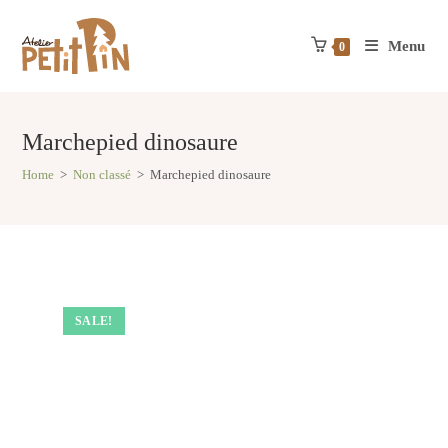
Skip
to
Menu
content
0
Marchepied dinosaure
Home
>
Non classé
>
Marchepied dinosaure
SALE!