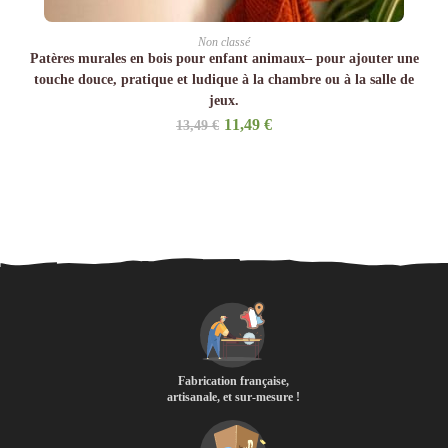
Non classé
Patères murales en bois pour enfant animaux– pour ajouter une
touche douce, pratique et ludique à la chambre ou à la salle de
jeux.
Original
Current
11,49
€
13,49
€
price
price
was:
is:
13,49 €.
11,49 €.
Fabrication française,
artisanale, et sur-mesure !