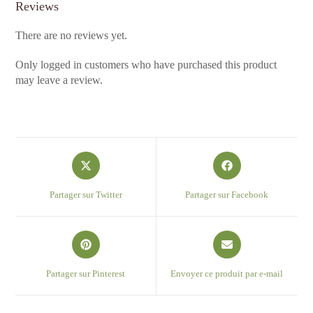
Reviews
There are no reviews yet.
Only logged in customers who have purchased this product
may leave a review.
Opens
Opens
in
in
a
a
Partager sur Twitter
Partager sur Facebook
new
new
window
window
Opens
Opens
in
in
a
a
Partager sur Pinterest
Envoyer ce produit par e-mail
new
new
window
window