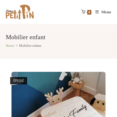
Skip
to
Menu
content
0
Mobilier enfant
Home
>
Mobilier enfant
ÉPUISÉ